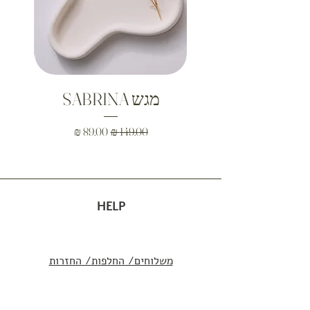
מגש SABRINA
מגש א
מחיר רגיל
מחיר מבצע
HELP
משלוחים/ החלפות/ החזרות