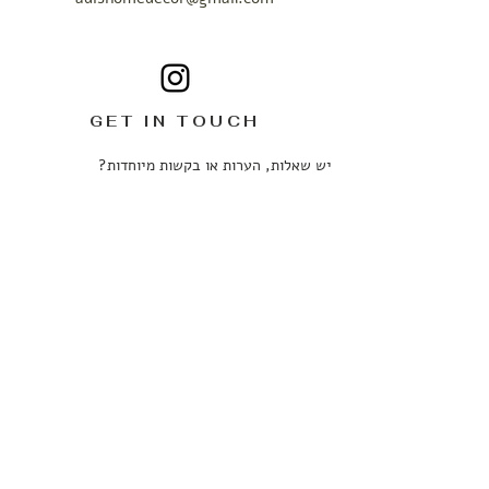
GET IN TOUCH
יש שאלות, הערות או בקשות מיוחדות?
נשמח לשמוע ממך.
ניתן לכתוב לנו בכל עניין ובכל שעה ונחזור אליכם
בהקדם האפשרי.
שם מלא
*
טלפון
*