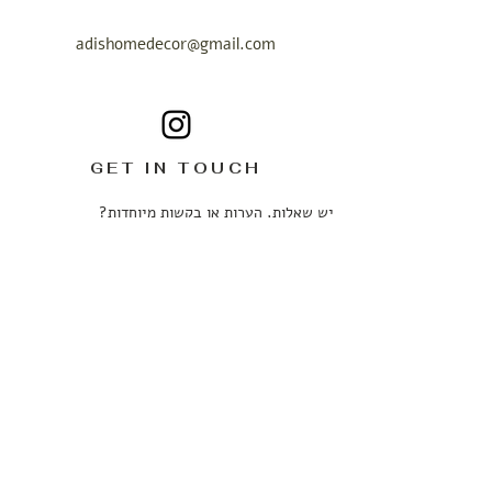
adishomedecor@gmail.com
GET IN TOUCH
יש שאלות, הערות או בקשות מיוחדות?
נשמח לשמוע ממך.
ניתן לכתוב לנו בכל עניין ובכל שעה ונחזור אליכם
בהקדם האפשרי.
שם מלא
*
טלפון
*