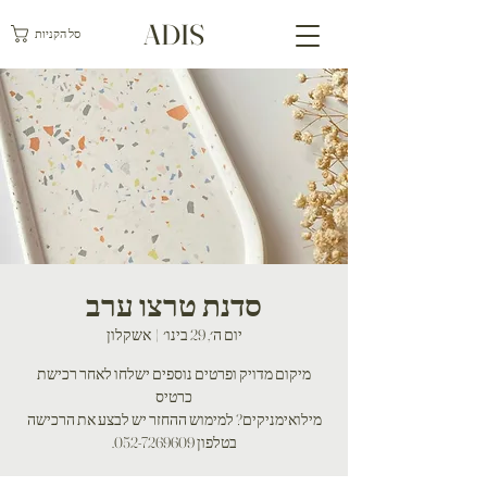
ADIS
סל הקניות
סדנת טרצו ערב
יום ה׳, 29 בינו׳
  |  
אשקלון
מיקום מדויק ופרטים נוספים ישלחו לאחר רכישת
מילואימניקים? למימוש ההחזר יש לבצע את הרכישה
בטלפון 052-7269609.