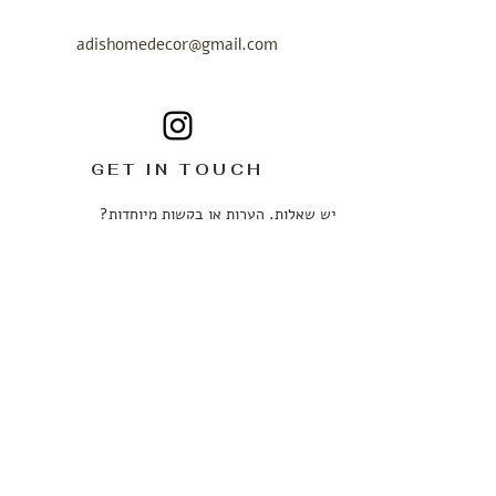
adishomedecor@gmail.com
GET IN TOUCH
יש שאלות, הערות או בקשות מיוחדות?
נשמח לשמוע ממך.
ניתן לכתוב לנו בכל עניין ובכל שעה ונחזור אליכם
בהקדם האפשרי.
שם מלא
*
טלפון
*