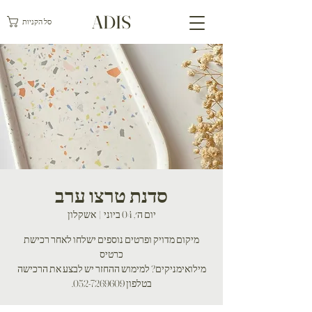
ADIS
סל הקניות
סדנת טרצו ערב
יום ה׳, 04 ביוני
  |  
אשקלון
מיקום מדויק ופרטים נוספים ישלחו לאחר רכישת
מילואימניקים? למימוש ההחזר יש לבצע את הרכישה
בטלפון 052-7269609.