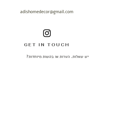
adishomedecor@gmail.com
GET IN TOUCH
יש שאלות, הערות או בקשות מיוחדות?
נשמח לשמוע ממך.
ניתן לכתוב לנו בכל עניין ובכל שעה ונחזור אליכם
בהקדם האפשרי.
שם מלא
*
טלפון
*