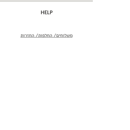
HELP
משלוחים/ החלפות/ החזרות
תקנון סדנאות
ABOUT US
Our story
adishomedecor@gmail.com