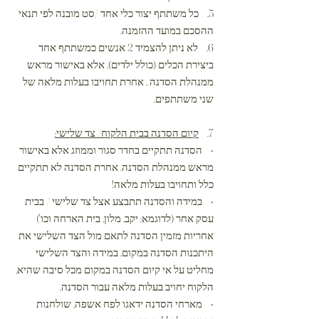
5. כל משתתף יצור כלי אחד /סט מובנה לפי תנאי
ההסכם במועד ההזמנה.
6. לא ניתן להצמיד 2 אנשים כמשתתף אחד
ביצירת הכלים (כולל ילדים), אלא באישור מראש
ממנהלת הסדנה . אחרת תחויבו בעלות מלאה של
שני משתתפים.
7.
קיום הסדנה בבית הלקוח/ צד שלישי:
• הסדנה תתקיים בחדר סגור וממוזג אלא באישור
מראש ממנהלת הסדנה. אחרת הסדנה לא תתקיים
כלל ותחויבו בעלות מלאה!
• במידה והסדנה תתבצע אצל צד שלישי / בבית
עסק אחר (לדוגמא: יקב, מלון, בית הארחה וכו')
אחריות מזמין הסדנה לתאם מול הצד השלישי את
היתכנות הסדנה במקום. במידה והצד השלישי
מחליט על אי קיום הסדנה במקום מכל סיבה שהיא,
הלקוח יחויב בעלות מלאה עבור הסדנה.
• מארחי הסדנה ידאגו לפח אשפה, שולחנות